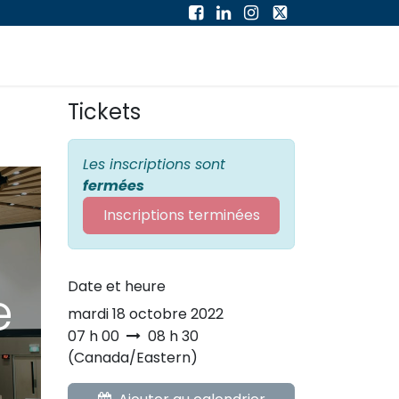
À PROPOS
Forum
Cours
Tickets
Les inscriptions sont
fermées
Inscriptions terminées
Date et heure
e
mardi 18 octobre 2022
07 h 00
08 h 30
(
Canada/Eastern
)