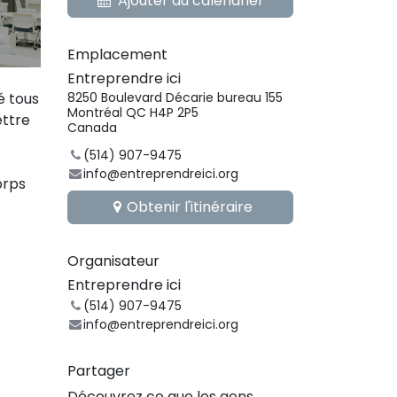
Ajouter au calendrier
Emplacement
Entreprendre ici
é tous
8250 Boulevard Décarie bureau 155
Montréal QC H4P 2P5
ettre
Canada
(514) 907-9475
info@entreprendreici.org
orps
Obtenir l'itinéraire
Organisateur
Entreprendre ici
(514) 907-9475
info@entreprendreici.org
Partager
Découvrez ce que les gens