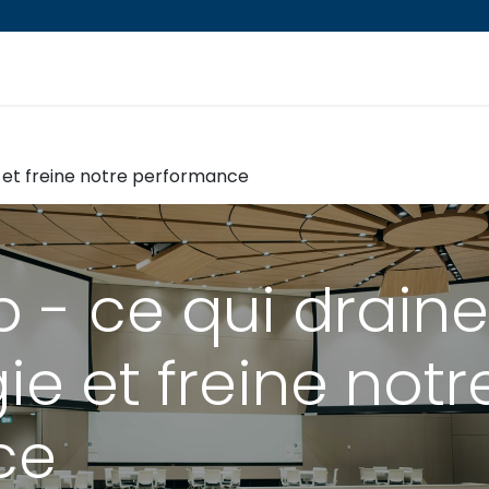
PROGRAMMES
RESSOURCES EN LIGNE
ABCS
e et freine notre performance
p - ce qui draine
ie et freine notr
ce