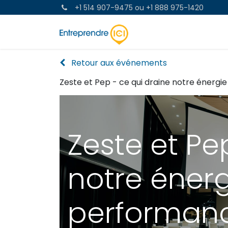
+1 514 907-9475
ou
+1 888 975-1420
OBTENEZ DE L'AIDE
Retour aux événements
Zeste et Pep - ce qui draine notre énergi
Zeste et Pe
notre énerg
performan