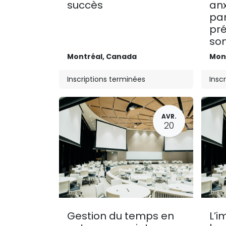
succès
anx
par
pré
son
Montréal
,
Canada
Mon
Inscriptions terminées
Insc
AVR.
20
Gestion du temps en
L’