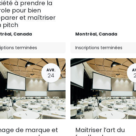
iété à prendre la
ole pour bien
parer et maîtriser
 pitch
tréal
,
Canada
Montréal
,
Canada
riptions terminées
Inscriptions terminées
AVR.
A
24
image de marque et
Maitriser l’art du