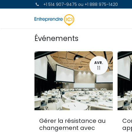
+1 514 907-9475
ou
+1 888 975-1420
OBTENEZ DE L'AIDE
Événements
AVR.
11
Gérer la résistance au
Co
changement avec
app