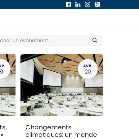
À PROPOS
Forum
Cours
VR.
AVR.
18
20
ts,
Changements
»
climatiques: un monde