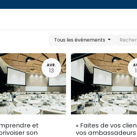
PROGRAMMES
RESSOURCES EN LIGNE
ABCS
Tous les événements
AVR.
A
13
mprendre et
« Faites de vos clien
rivoiser son
vos ambassadeurs 