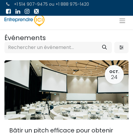
+1 514 907-9475
ou
+1 888 975-1420
Événements
OCT.
24
Bâtir un pitch efficace pour obtenir