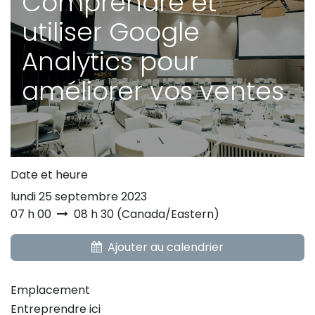
Comprendre et
utiliser Google
Analytics pour
améliorer vos ventes
Date et heure
lundi 25 septembre 2023
07 h 00
08 h 30
(
Canada/Eastern
)
Ajouter au calendrier
Emplacement
Entreprendre ici